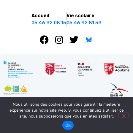
Accueil
Vie scolaire
05 46 92 08 15
05 46 92 81 59
Nous utilisons des cookies pour vous garantir la meilleure
expérience sur notre site web. Si vous continuez à utiliser ce
Mentions légales
Réalisation : Ekole.fr
site, nous supposerons que vous en êtes satisfait.
Engagé pour l’environnement : compensation de l’impact
OK
carbone de notre site internet
En savoir +