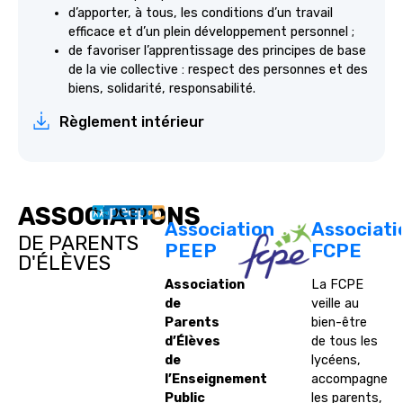
d’apporter, à tous, les conditions d’un travail
efficace et d’un plein développement personnel ;
de favoriser l’apprentissage des principes de base
de la vie collective : respect des personnes et des
biens, solidarité, responsabilité.
Règlement intérieur
ASSOCIATIONS
Association
Associati
DE PARENTS
PEEP
FCPE
D'ÉLÈVES
Association
La FCPE
de
veille au
Parents
bien-être
d’Élèves
de tous les
de
lycéens,
l’Enseignement
accompagne
Public
les parents,