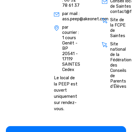
: 06 52
Conseil loc
78 61 37
de Saintes 
contact@fc
par mail :
ass.peep@akeonet.com
Site de
la FCPE
par
de
courrier :
Saintes
1 cours
Genêt -
Site
BP
national
20541 -
de la
17119
Fédération
SAINTES
des
Cedex
Conseils
de
Le local de
Parents
la PEEP est
d’Élèves
ouvert
uniquement
sur rendez-
vous.