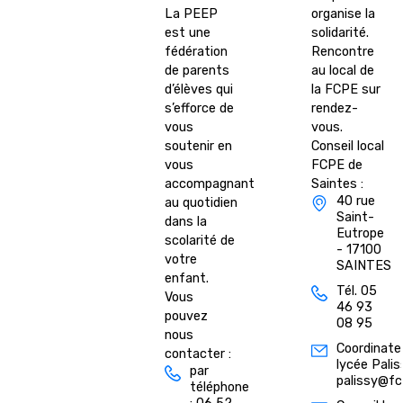
La PEEP
organise la
est une
solidarité.
fédération
Rencontre
de parents
au local de
d’élèves qui
la FCPE sur
s’efforce de
rendez-
vous
vous.
soutenir en
Conseil local
vous
FCPE de
accompagnant
Saintes :
40 rue
au quotidien
Saint-
dans la
Eutrope
scolarité de
- 17100
votre
SAINTES
enfant.
Tél. 05
Vous
46 93
pouvez
08 95
nous
Coordinate
contacter :
lycée Palis
par
palissy@fc
téléphone