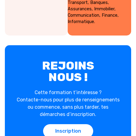
Transport, Banques,
Assurances, Immobilier,
Communication, Finance,
Informatique.
REJOINS
NOUS !
Cette formation t’intéresse ?
Contacte-nous pour plus de renseignements
ou commence, sans plus tarder, tes
démarches d’inscription.
Inscription