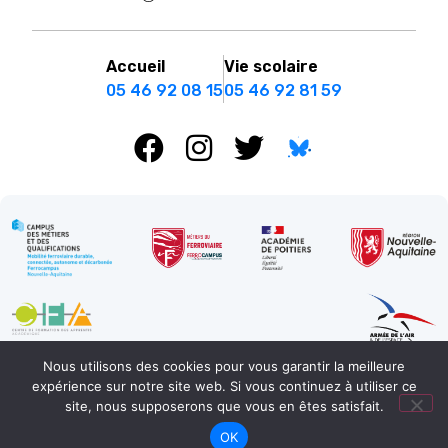
Accueil
Vie scolaire
05 46 92 08 15
05 46 92 81 59
Nous utilisons des cookies pour vous garantir la meilleure
expérience sur notre site web. Si vous continuez à utiliser ce
Mentions légales
Réalisation : Ekole.fr
site, nous supposerons que vous en êtes satisfait.
Engagé pour l’environnement : compensation de l’impact
OK