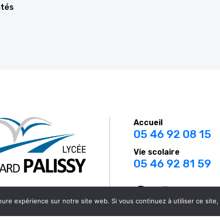
ités
Accueil
05 46 92 08 15
Vie scolaire
05 46 92 81 59
scogne – 17100 SAINTES
eure expérience sur notre site web. Si vous continuez à utiliser ce sit
Voir sur une carte