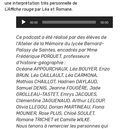
une interprétation très personnelle de
L’
Affiche rouge
par Léa et Romane.
Lecteur
00:00
00:00
audio
Ce podcast a été réalisé par des élèves de
l’Atelier de la Mémoire du lycée Bernard-
Palissy de Saintes, encadrés par Mme
Frédérique PORQUET, professeure
d’histoire-géographie :
Océane APPOURCHAUX, Léa BOUYER, Enzo
BRUN, Léa CAILLAULT, Léa CARMONA,
Mathias CHAILLOT, Hadrien DAYLAUD,
Samuel DENIS, Jeanne FOUGÈRE, Jade
GROLLEAU–TASTET, Emrys JACQUES,
Clémentine JAGUENAUD, Arthur LELOUP,
Olivia LLEGOU, Dorian MARTINEAU, Fiona
MOUNIER, Rose PLUS, Chloé SOULET,
Romane TRICHET et Camille WILKE.
Nous tenons à remercier les personnes qui