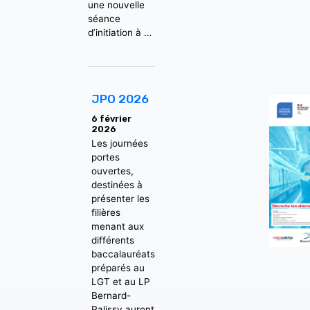
une nouvelle
séance
d’initiation à …
JPO 2026
6 février
2026
Les journées
portes
ouvertes,
destinées à
présenter les
filières
menant aux
différents
baccalauréats
préparés au
LGT et au LP
Bernard-
Palissy auront