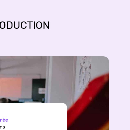
RODUCTION
rée
ans