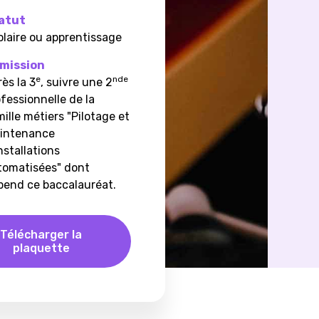
atut
olaire ou apprentissage
mission
e
nde
ès la 3
, suivre une 2
fessionnelle de la
ille métiers "Pilotage et
intenance
nstallations
tomatisées" dont
pend ce baccalauréat.
Télécharger la
plaquette