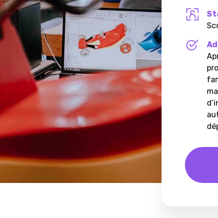
St
Sc
Ad
Apr
pro
fam
ma
d’i
au
dé